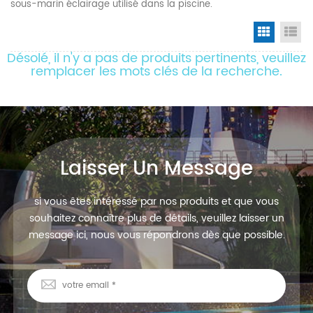
sous-marin éclairage utilisé dans la piscine.
Grid Vi
Li
Désolé, il n'y a pas de produits pertinents, veuillez
remplacer les mots clés de la recherche.
Laisser Un Message
si vous êtes intéressé par nos produits et que vous
souhaitez connaître plus de détails, veuillez laisser un
message ici, nous vous répondrons dès que possible.