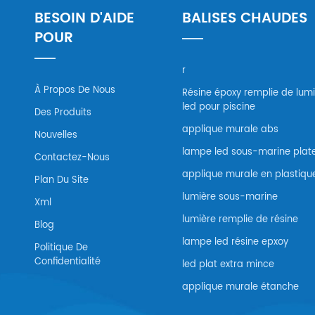
BESOIN D'AIDE
BALISES CHAUDES
POUR
r
À Propos De Nous
Résine époxy remplie de lum
led pour piscine
Des Produits
applique murale abs
Nouvelles
lampe led sous-marine plat
Contactez-Nous
applique murale en plastiqu
Plan Du Site
lumière sous-marine
Xml
lumière remplie de résine
Blog
lampe led résine epxoy
Politique De
Confidentialité
led plat extra mince
applique murale étanche