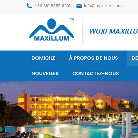
+86 510 8855 8931
info@maxillum.com
WUXI MAXILLUM
DOMICILE
À PROPOS DE NOUS
DE
NOUVELLES
CONTACTEZ-NOUS