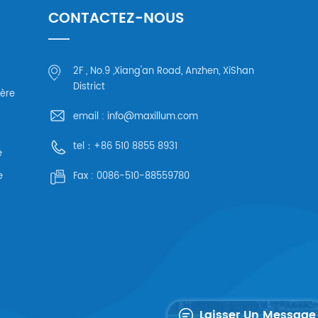
CONTACTEZ-NOUS
2F , No.9 ,Xiang'an Road, Anzhen, XiShan
District
ière
email :
info@maxillum.com
tel：
+86 510 8855 8931
e
e
Fax :
0086-510-88559780
Laisser Un Message