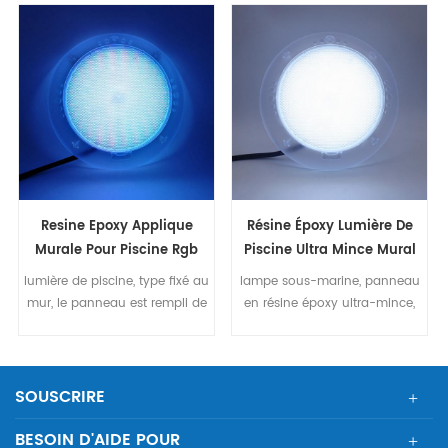
Resine Epoxy Applique
Résine Époxy Lumière De
Murale Pour Piscine Rgb
Piscine Ultra Mince Mural
40w
Blanc 40w
lumière de piscine, type fixé au
lampe sous-marine, panneau
mur, le panneau est rempli de
en résine époxy ultra-mince,
résine époxy, ip68 couleur RVB,
lampe murale couleur
40w. contrôle marche / arrêt
blanche 40w, 513pcs smd2835
boitier pc, avec petite len
led. boîtier transparent pour
dia240mm, h49mm
pc dépoli, diamètre 240mm
SOUSCRIRE
ip68
BESOIN D'AIDE POUR