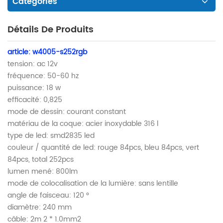
Catégories
Détails De Produits
article: w4005-s252rgb
tension: ac 12v
fréquence: 50-60 hz
puissance: 18 w
efficacité: 0,825
mode de dessin: courant constant
matériau de la coque: acier inoxydable 316 l
type de led: smd2835 led
couleur / quantité de led: rouge 84pcs, bleu 84pcs, vert
84pcs, total 252pcs
lumen mené: 800lm
mode de colocalisation de la lumière: sans lentille
angle de faisceau: 120 °
diamètre: 240 mm
câble: 2m 2 * 1.0mm2