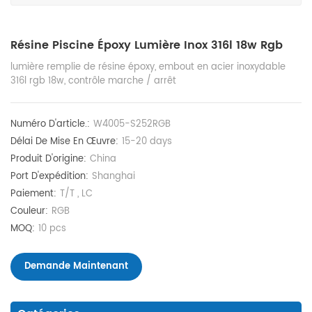
Résine Piscine Époxy Lumière Inox 316l 18w Rgb
lumière remplie de résine époxy, embout en acier inoxydable
316l rgb 18w, contrôle marche / arrêt
Numéro D'article.:
W4005-S252RGB
Délai De Mise En Œuvre:
15-20 days
Produit D'origine:
China
Port D'expédition:
Shanghai
Paiement:
T/T , LC
Couleur:
RGB
MOQ:
10 pcs
Demande Maintenant