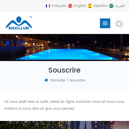
Français
English
Español
العربية
Souscrire
>
Domicile
Souscrire
s'il vous plaît lisez la suite, restez en ligne, inscrivez-vous et nous vous
invitons à nous dire ce que vous pensez.