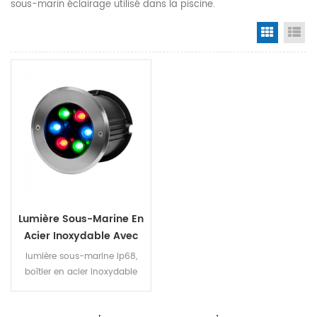
sous-marin éclairage utilisé dans la piscine.
Grid Vi
Li
Lumière Sous-Marine En
Acier Inoxydable Avec
Led Haute Puissance
lumière sous-marine ip68,
boîtier en acier inoxydable
puissance élevée a mené
avec l'ange différent de